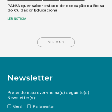
PAN/A quer saber estado de execução da Bolsa
do Cuidador Educacional
LER NOTÍCIA
VER MAIS
Newsletter
Preencha os campos abaixo para subscrever
Nome
Apelido
E-
mail
a(s) newsletter(s).
Pretendo inscrever-me na(s) seguinte(s)
Newsletter(s):
Geral
Parlamentar