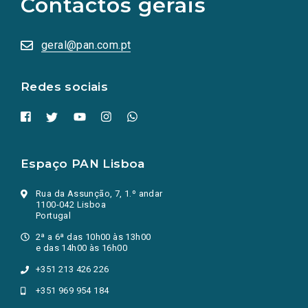
Contactos gerais
redes
sociais
abrem
numa
geral@pan.com.pt
nova
aba.)
Redes sociais
Espaço PAN Lisboa
Rua da Assunção, 7, 1.º andar
1100-042 Lisboa
Portugal
2ª a 6ª das 10h00 às 13h00
e das 14h00 às 16h00
+351 213 426 226
+351 969 954 184