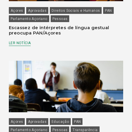
Açores
Aprovadas
Direitos Sociais e Humanos
PAN
Parlamento Açoriano
Pessoas
Escassez de intérpretes de língua gestual
preocupa PAN/Açores
LER NOTÍCIA
Açores
Aprovadas
Educação
PAN
Parlamento Açoriano
Pessoas
Transparência