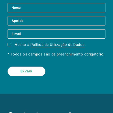
Aceito a
Política de Utilização de Dados
.
* Todos os campos são de preenchimento obrigatório.
(Os
links
para
as