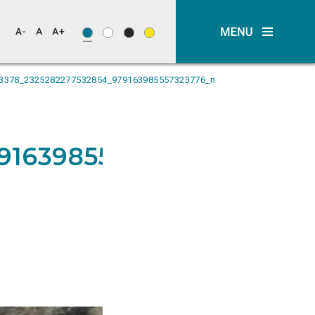
3378_2325282277532854_979163985557323776_n
9163985557323776_n