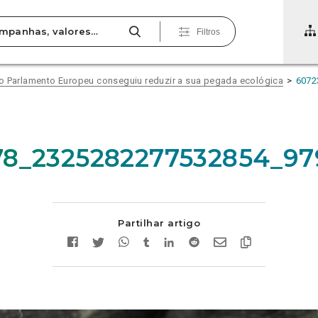
Filtros
o Parlamento Europeu conseguiu reduzir a sua pegada ecológica
6072
78_2325282277532854_97
Partilhar artigo