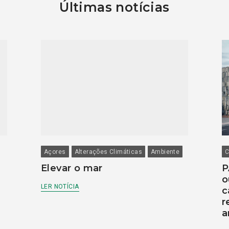
Últimas notícias
Açores
Alterações Climáticas
Ambiente
C
Elevar o mar
P
o
LER NOTÍCIA
c
r
a