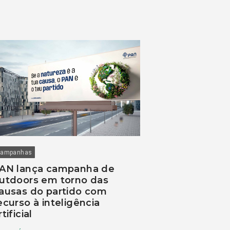
ampanhas
AN lança campanha de
utdoors em torno das
ausas do partido com
ecurso à inteligência
rtificial