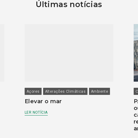
Últimas notícias
Açores
Alterações Climáticas
Ambiente
C
Elevar o mar
P
o
LER NOTÍCIA
c
r
a