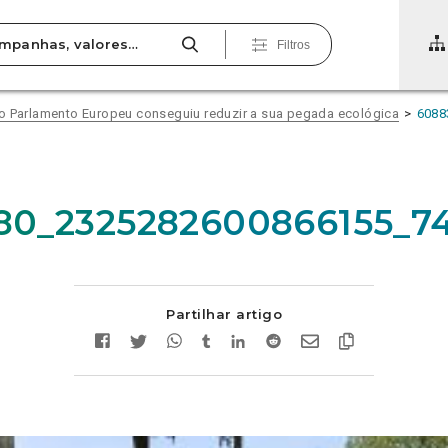
Filtros
o Parlamento Europeu conseguiu reduzir a sua pegada ecológica
6088
80_2325282600866155_74
Partilhar artigo