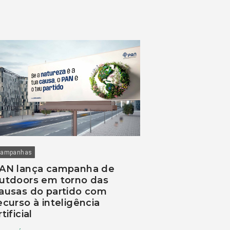
ampanhas
AN lança campanha de
utdoors em torno das
ausas do partido com
ecurso à inteligência
rtificial