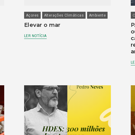
Açores
Alterações Climáticas
Ambiente
C
Elevar o mar
P
o
LER NOTÍCIA
c
r
a
LE