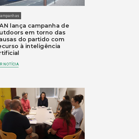
ampanhas
AN lança campanha de
utdoors em torno das
ausas do partido com
ecurso à inteligência
rtificial
R NOTÍCIA