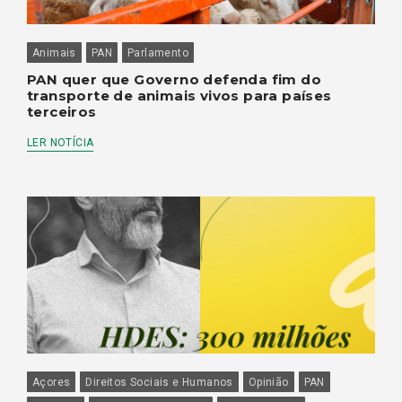
Animais
PAN
Parlamento
PAN quer que Governo defenda fim do
transporte de animais vivos para países
terceiros
LER NOTÍCIA
Açores
Direitos Sociais e Humanos
Opinião
PAN