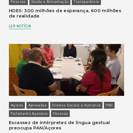
Pessoas
Saúde e Alimentação
Transparência
HDES: 300 milhões de esperança, 600 milhões
de realidade
LER NOTÍCIA
Açores
Aprovadas
Direitos Sociais e Humanos
PAN
Parlamento Açoriano
Pessoas
Escassez de intérpretes de língua gestual
preocupa PAN/Açores