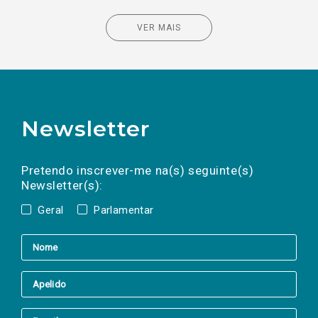
VER MAIS
Newsletter
Preencha os campos abaixo para subscrever
Nome
Apelido
E-
mail
a(s) newsletter(s).
Pretendo inscrever-me na(s) seguinte(s)
Newsletter(s):
Geral
Parlamentar