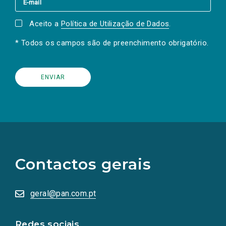
Aceito a
Política de Utilização de Dados
.
* Todos os campos são de preenchimento obrigatório.
(Os
links
para
as
Contactos gerais
redes
sociais
abrem
numa
geral@pan.com.pt
nova
aba.)
Redes sociais