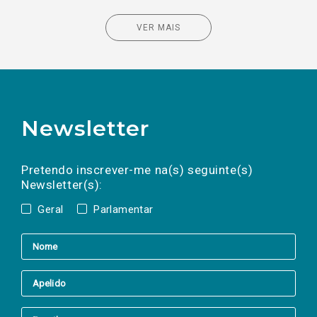
VER MAIS
Newsletter
Preencha os campos abaixo para subscrever
Nome
Apelido
E-
mail
a(s) newsletter(s).
Pretendo inscrever-me na(s) seguinte(s)
Newsletter(s):
Geral
Parlamentar