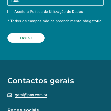
Aceito a
Política de Utilização de Dados
.
* Todos os campos são de preenchimento obrigatório.
(Os
links
para
as
Contactos gerais
redes
sociais
abrem
numa
geral@pan.com.pt
nova
aba.)
Redes sociais