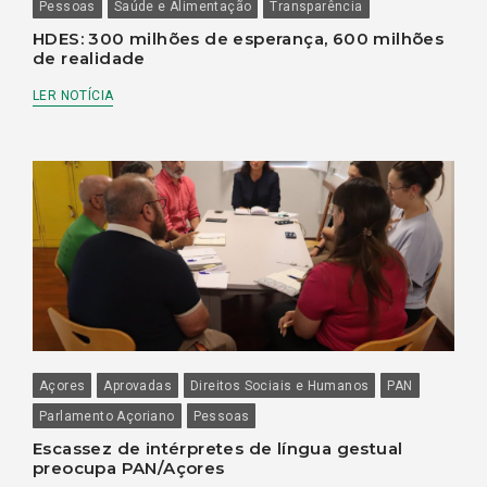
Pessoas
Saúde e Alimentação
Transparência
HDES: 300 milhões de esperança, 600 milhões
de realidade
LER NOTÍCIA
Açores
Aprovadas
Direitos Sociais e Humanos
PAN
Parlamento Açoriano
Pessoas
Escassez de intérpretes de língua gestual
preocupa PAN/Açores