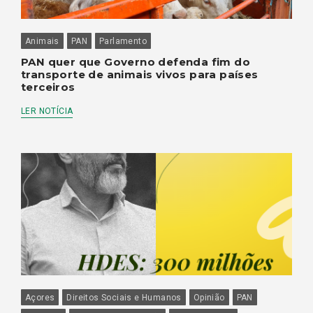
Animais
PAN
Parlamento
PAN quer que Governo defenda fim do
transporte de animais vivos para países
terceiros
LER NOTÍCIA
Açores
Direitos Sociais e Humanos
Opinião
PAN