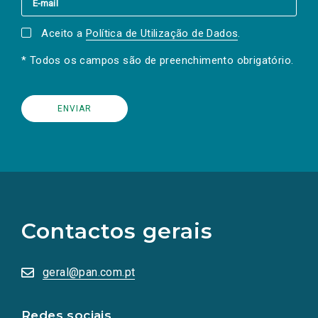
Aceito a
Política de Utilização de Dados
.
* Todos os campos são de preenchimento obrigatório.
(Os
links
para
as
Contactos gerais
redes
sociais
abrem
numa
geral@pan.com.pt
nova
aba.)
Redes sociais