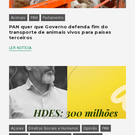
Animais
PAN
Parlamento
PAN quer que Governo defenda fim do
transporte de animais vivos para países
terceiros
LER NOTÍCIA
Açores
Direitos Sociais e Humanos
Opinião
PAN