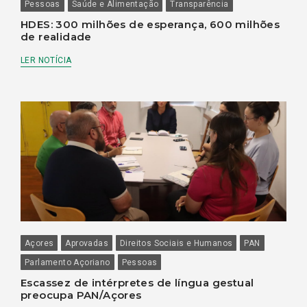
Pessoas
Saúde e Alimentação
Transparência
HDES: 300 milhões de esperança, 600 milhões
de realidade
LER NOTÍCIA
Açores
Aprovadas
Direitos Sociais e Humanos
PAN
Parlamento Açoriano
Pessoas
Escassez de intérpretes de língua gestual
preocupa PAN/Açores