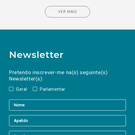
VER MAIS
Newsletter
Preencha os campos abaixo para subscrever
Nome
Apelido
E-
mail
a(s) newsletter(s).
Pretendo inscrever-me na(s) seguinte(s)
Newsletter(s):
Geral
Parlamentar