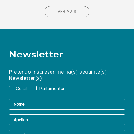
VER MAIS
Newsletter
Preencha os campos abaixo para subscrever
Nome
Apelido
E-
mail
a(s) newsletter(s).
Pretendo inscrever-me na(s) seguinte(s)
Newsletter(s):
Geral
Parlamentar