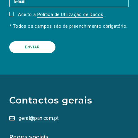
Aceito a
Política de Utilização de Dados
.
* Todos os campos são de preenchimento obrigatório.
(Os
links
para
as
Contactos gerais
redes
sociais
abrem
numa
geral@pan.com.pt
nova
aba.)
Redes sociais