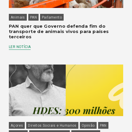
Animais
PAN
Parlamento
PAN quer que Governo defenda fim do
transporte de animais vivos para países
terceiros
LER NOTÍCIA
Açores
Direitos Sociais e Humanos
Opinião
PAN