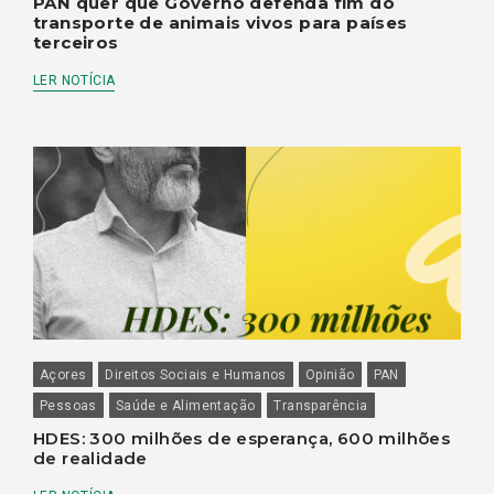
PAN quer que Governo defenda fim do
transporte de animais vivos para países
terceiros
LER NOTÍCIA
Açores
Direitos Sociais e Humanos
Opinião
PAN
Pessoas
Saúde e Alimentação
Transparência
HDES: 300 milhões de esperança, 600 milhões
de realidade