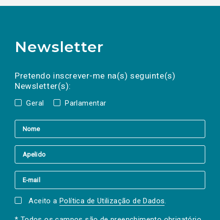
Newsletter
Preencha os campos abaixo para subscrever
Nome
Apelido
E-
mail
a(s) newsletter(s).
Pretendo inscrever-me na(s) seguinte(s)
Newsletter(s):
Geral
Parlamentar
Aceito a
Política de Utilização de Dados
.
* Todos os campos são de preenchimento obrigatório.