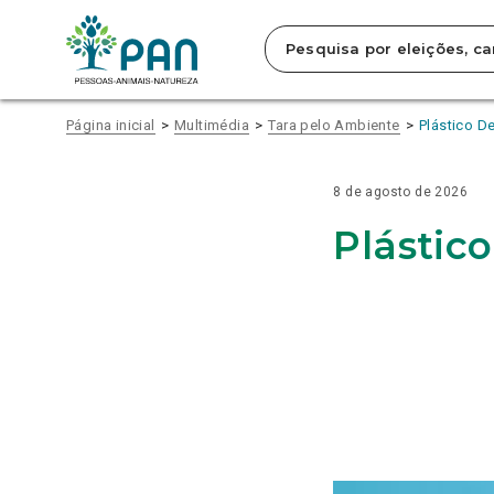
INFORMAÇÃO
NOTÍCIAS
Clique
SOBRE
SOBRE
SOBRE
SOBRE
SOBRE
SOBRE
SOBRE
SOBRE
SOBRE
SOBRE
SOBRE
SOBRE
SOBRE
SOBRE
SOBRE
RELACIONADA
RESUMO
ELEVAR
PAN
PAN
PROTEÇÃO
HDES: 300
ESCASSEZ
PAN/A QUER
RESUMO
ELEVAR
PAN
PAN
HDES: 300
ESCASSEZ
PAN/A QUER
para
DA
O
LANÇA
QUER
DOS
MILHÕES
DE
SABER
DA
O
LANÇA
QUER
MILHÕES
DE
SABER
saltar
PRIMEIRA
MAR
CAMPANHA
QUE
ANIMAIS
DE
INTÉRPRETES
ESTADO
PRIMEIRA
MAR
CAMPANHA
QUE
DE
INTÉRPRETES
ESTADO
para
SESSÃO
DE
GOVERNO
NO
ESPERANÇA, 600
DE
DE
SESSÃO
DE
GOVERNO
ESPERANÇA, 600
DE
DE
o
OUTDOORS
DEFENDA
CÓDIGO
MILHÕES
LÍNGUA
EXECUÇÃO
OUTDOORS
DEFENDA
MILHÕES
LÍNGUA
EXECUÇÃO
conteúdo
EM
FIM
PENAL
DE
GESTUAL
DA
EM
FIM
DE
GESTUAL
DA
TORNO
DO
REALIDADE
PREOCUPA PAN/AÇORES
BOLSA
TORNO
DO
REALIDADE
PREOCUPA PAN/AÇORES
BOLSA
Página inicial
Multimédia
Tara pelo Ambiente
Plástico D
principal
DAS
TRANSPORTE
DO
DAS
TRANSPORTE
DO
da
CAUSAS
DE
CUIDADOR
CAUSAS
DE
CUIDADOR
página.
DO
ANIMAIS
EDUCACIONAL
DO
ANIMAIS
EDUCACIONAL
PARTIDO
VIVOS
PARTIDO
VIVOS
8 de agosto de 2026
COM
PARA
COM
PARA
RECURSO
PAÍSES
RECURSO
PAÍSES
Plástic
À
TERCEIROS
À
TERCEIROS
INTELIGÊNCIA
INTELIGÊNCIA
ARTIFICIAL
ARTIFICIAL