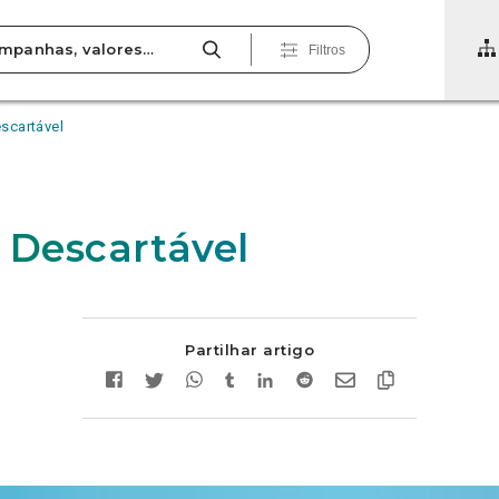
Filtros
escartável
o Descartável
Partilhar artigo