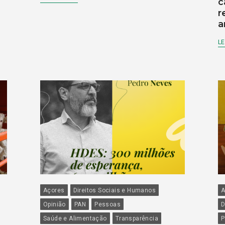
c
r
a
LE
Açores
Direitos Sociais e Humanos
A
Opinião
PAN
Pessoas
D
Saúde e Alimentação
Transparência
P