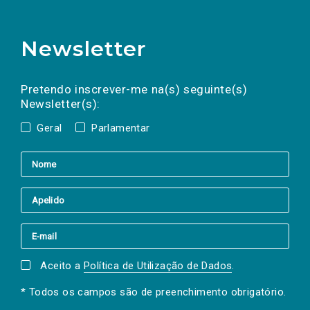
Newsletter
Preencha os campos abaixo para subscrever
Nome
Apelido
E-
mail
a(s) newsletter(s).
Pretendo inscrever-me na(s) seguinte(s)
Newsletter(s):
Geral
Parlamentar
Aceito a
Política de Utilização de Dados
.
* Todos os campos são de preenchimento obrigatório.