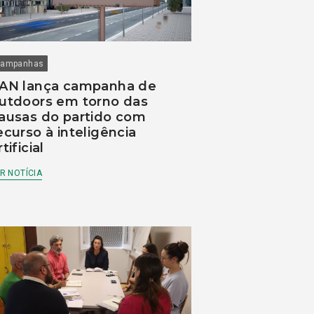
ampanhas
AN lança campanha de
utdoors em torno das
ausas do partido com
ecurso à inteligência
rtificial
R NOTÍCIA