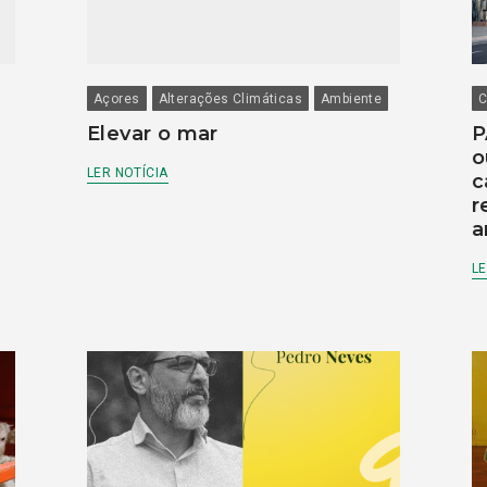
Açores
Alterações Climáticas
Ambiente
C
Elevar o mar
P
o
LER NOTÍCIA
c
r
a
LE