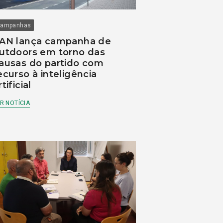
ampanhas
AN lança campanha de
utdoors em torno das
ausas do partido com
ecurso à inteligência
rtificial
R NOTÍCIA