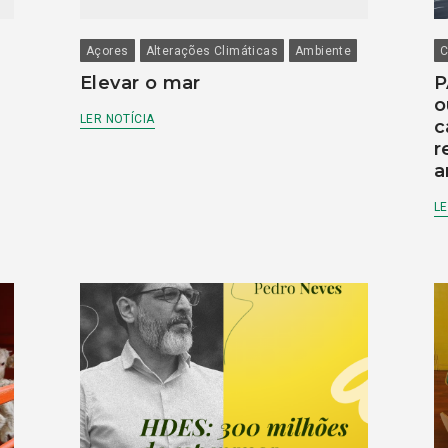
Açores
Alterações Climáticas
Ambiente
C
Elevar o mar
P
o
LER NOTÍCIA
c
r
a
LE