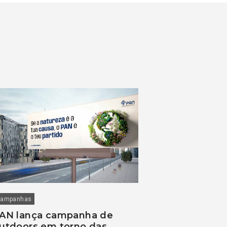
ampanhas
AN lança campanha de
utdoors em torno das