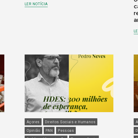
LER NOTÍCIA
c
r
a
LE
Açores
Direitos Sociais e Humanos
A
Opinião
PAN
Pessoas
D