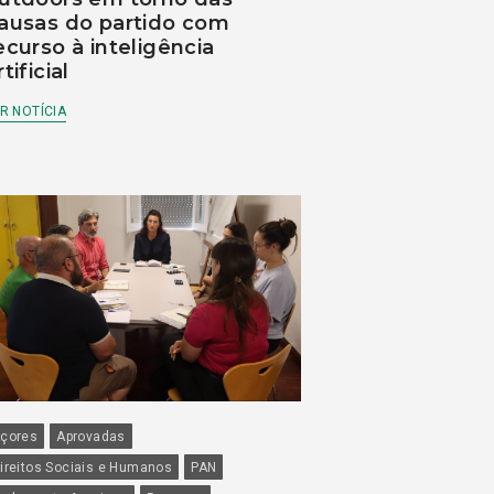
ausas do partido com
ecurso à inteligência
rtificial
R NOTÍCIA
çores
Aprovadas
ireitos Sociais e Humanos
PAN