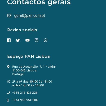
Contactos gerais
redes
sociais
abrem
numa
geral@pan.com.pt
nova
aba.)
Redes sociais
Espaço PAN Lisboa
Rua da Assunção, 7, 1.º andar
1100-042 Lisboa
Portugal
2ª a 6ª das 10h00 às 13h00
e das 14h00 às 16h00
+351 213 426 226
+351 969 954 184