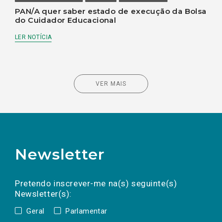
PAN/A quer saber estado de execução da Bolsa
do Cuidador Educacional
LER NOTÍCIA
VER MAIS
Newsletter
Preencha os campos abaixo para subscrever
Nome
Apelido
E-
mail
a(s) newsletter(s).
Pretendo inscrever-me na(s) seguinte(s)
Newsletter(s):
Geral
Parlamentar