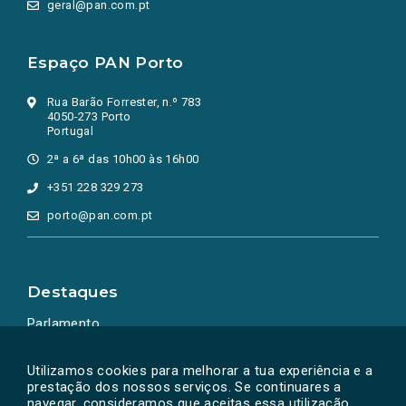
geral@pan.com.pt
Espaço PAN Porto
Rua Barão Forrester, n.º 783
4050-273 Porto
Portugal
2ª a 6ª das 10h00 às 16h00
+351 228 329 273
porto@pan.com.pt
Destaques
Parlamento
Ação Política
Utilizamos cookies para melhorar a tua experiência e a
prestação dos nossos serviços. Se continuares a
navegar, consideramos que aceitas essa utilização.