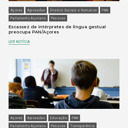
Açores
Aprovadas
Direitos Sociais e Humanos
PAN
Parlamento Açoriano
Pessoas
Escassez de intérpretes de língua gestual
preocupa PAN/Açores
LER NOTÍCIA
Açores
Aprovadas
Educação
PAN
Parlamento Açoriano
Pessoas
Transparência