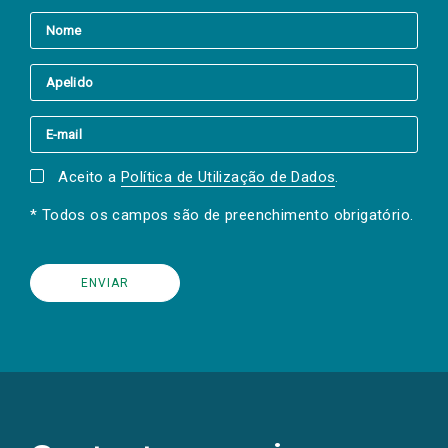
Aceito a
Política de Utilização de Dados
.
* Todos os campos são de preenchimento obrigatório.
(Os
links
para
as