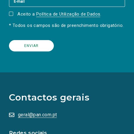
Aceito a
Política de Utilização de Dados
.
* Todos os campos são de preenchimento obrigatório.
(Os
links
para
as
Contactos gerais
redes
sociais
abrem
numa
geral@pan.com.pt
nova
aba.)
Redes sociais