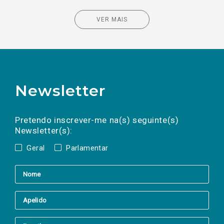
VER MAIS
Newsletter
Preencha os campos abaixo para subscrever
Nome
Apelido
E-
mail
a(s) newsletter(s).
Pretendo inscrever-me na(s) seguinte(s)
Newsletter(s):
Geral
Parlamentar