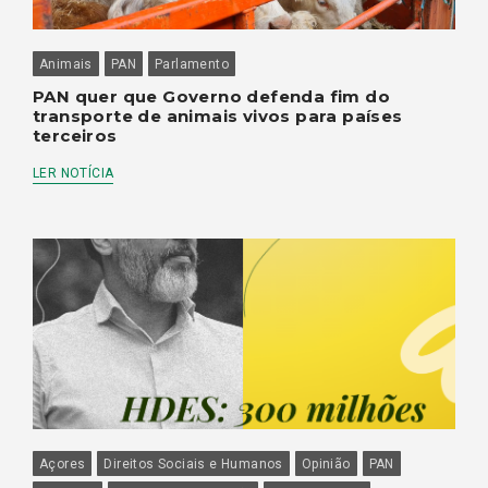
Animais
PAN
Parlamento
PAN quer que Governo defenda fim do
transporte de animais vivos para países
terceiros
LER NOTÍCIA
Açores
Direitos Sociais e Humanos
Opinião
PAN