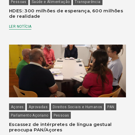
Pessoas
Saúde e Alimentação
Transparência
HDES: 300 milhões de esperança, 600 milhões
de realidade
LER NOTÍCIA
Açores
Aprovadas
Direitos Sociais e Humanos
PAN
Parlamento Açoriano
Pessoas
Escassez de intérpretes de língua gestual
preocupa PAN/Açores