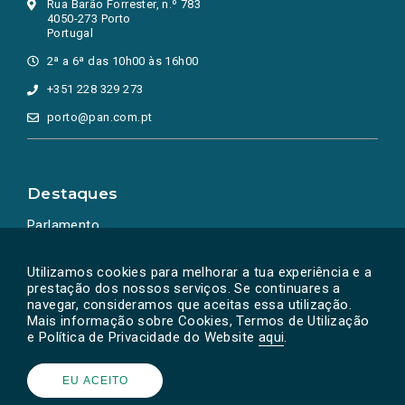
Rua Barão Forrester, n.º 783
4050-273 Porto
Portugal
2ª a 6ª das 10h00 às 16h00
+351 228 329 273
porto@pan.com.pt
Destaques
Parlamento
Ação Política
Utilizamos cookies para melhorar a tua experiência e a
prestação dos nossos serviços. Se continuares a
navegar, consideramos que aceitas essa utilização.
Mais informação sobre Cookies, Termos de Utilização
e Política de Privacidade do Website
aqui
.
EU ACEITO
Powered by
SOLOS
© PAN 2026