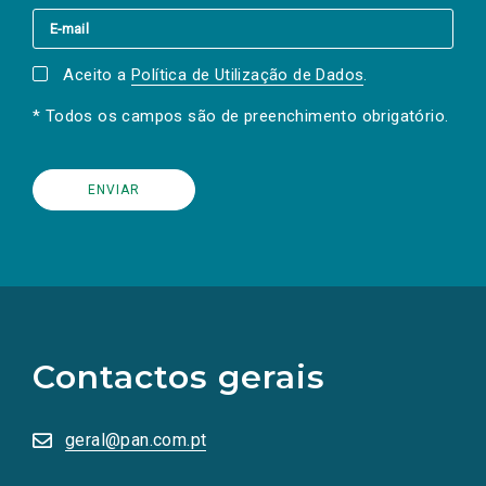
Aceito a
Política de Utilização de Dados
.
* Todos os campos são de preenchimento obrigatório.
(Os
links
para
as
Contactos gerais
redes
sociais
abrem
numa
geral@pan.com.pt
nova
aba.)