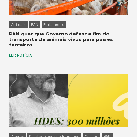
Animais
PAN
Parlamento
PAN quer que Governo defenda fim do
transporte de animais vivos para países
terceiros
LER NOTÍCIA
Açores
Direitos Sociais e Humanos
Opinião
PAN