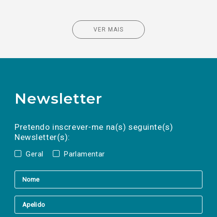
VER MAIS
Newsletter
Preencha os campos abaixo para subscrever
Nome
Apelido
E-
mail
a(s) newsletter(s).
Pretendo inscrever-me na(s) seguinte(s)
Newsletter(s):
Geral
Parlamentar