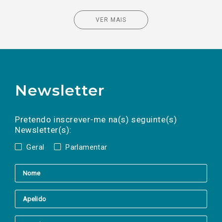
VER MAIS
Newsletter
Preencha os campos abaixo para subscrever
Nome
Apelido
E-
mail
a(s) newsletter(s).
Pretendo inscrever-me na(s) seguinte(s)
Newsletter(s):
Geral
Parlamentar