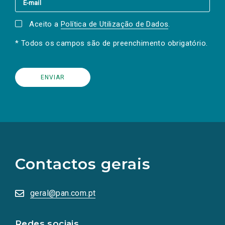
Aceito a
Política de Utilização de Dados
.
* Todos os campos são de preenchimento obrigatório.
(Os
links
para
as
Contactos gerais
redes
sociais
abrem
numa
geral@pan.com.pt
nova
aba.)
Redes sociais