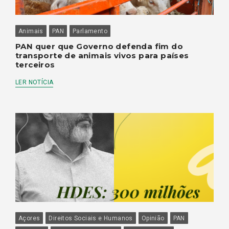
Animais
PAN
Parlamento
PAN quer que Governo defenda fim do
transporte de animais vivos para países
terceiros
LER NOTÍCIA
Açores
Direitos Sociais e Humanos
Opinião
PAN