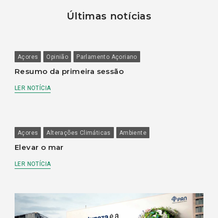
Últimas notícias
Açores
Opinião
Parlamento Açoriano
Resumo da primeira sessão
LER NOTÍCIA
Açores
Alterações Climáticas
Ambiente
Elevar o mar
LER NOTÍCIA