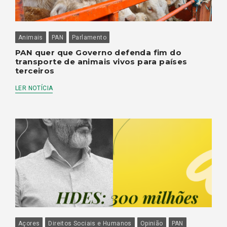
Animais
PAN
Parlamento
PAN quer que Governo defenda fim do
transporte de animais vivos para países
terceiros
LER NOTÍCIA
Açores
Direitos Sociais e Humanos
Opinião
PAN