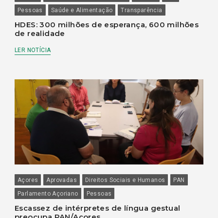
Pessoas
Saúde e Alimentação
Transparência
HDES: 300 milhões de esperança, 600 milhões
de realidade
LER NOTÍCIA
Açores
Aprovadas
Direitos Sociais e Humanos
PAN
Parlamento Açoriano
Pessoas
Escassez de intérpretes de língua gestual
preocupa PAN/Açores