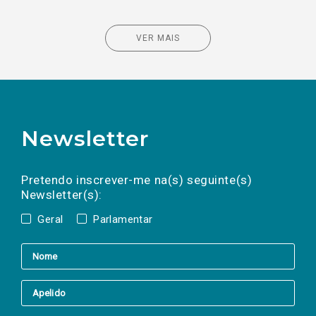
VER MAIS
Newsletter
Preencha os campos abaixo para subscrever
Nome
Apelido
E-
mail
a(s) newsletter(s).
Pretendo inscrever-me na(s) seguinte(s)
Newsletter(s):
Geral
Parlamentar