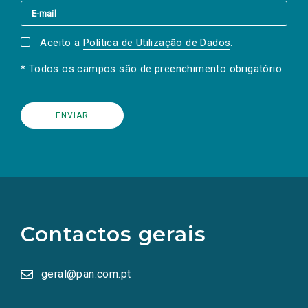
Aceito a
Política de Utilização de Dados
.
* Todos os campos são de preenchimento obrigatório.
(Os
links
para
as
Contactos gerais
redes
sociais
abrem
numa
geral@pan.com.pt
nova
aba.)