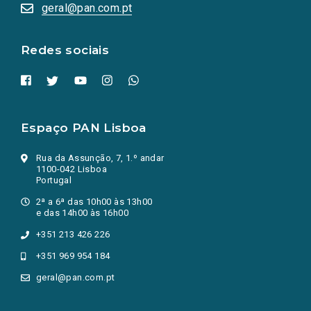
numa
geral@pan.com.pt
nova
aba.)
Redes sociais
Espaço PAN Lisboa
Rua da Assunção, 7, 1.º andar
1100-042 Lisboa
Portugal
2ª a 6ª das 10h00 às 13h00
e das 14h00 às 16h00
+351 213 426 226
+351 969 954 184
geral@pan.com.pt