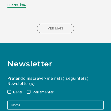
LER NOTÍCIA
VER MAIS
Newsletter
Preencha os campos abaixo para subscrever
Nome
Apelido
E-
mail
a(s) newsletter(s).
Pretendo inscrever-me na(s) seguinte(s)
Newsletter(s):
Geral
Parlamentar