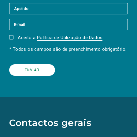
Aceito a
Política de Utilização de Dados
.
* Todos os campos são de preenchimento obrigatório.
(Os
links
para
as
Contactos gerais
redes
sociais
abrem