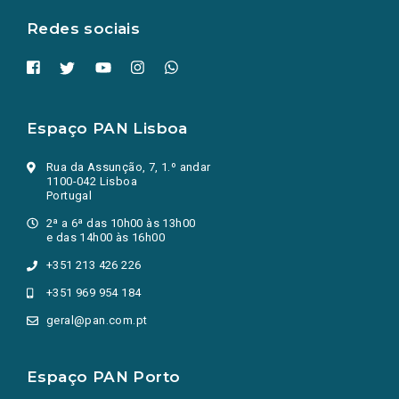
aba.)
Redes sociais
Espaço PAN Lisboa
Rua da Assunção, 7, 1.º andar
1100-042 Lisboa
Portugal
2ª a 6ª das 10h00 às 13h00
e das 14h00 às 16h00
+351 213 426 226
+351 969 954 184
geral@pan.com.pt
Espaço PAN Porto