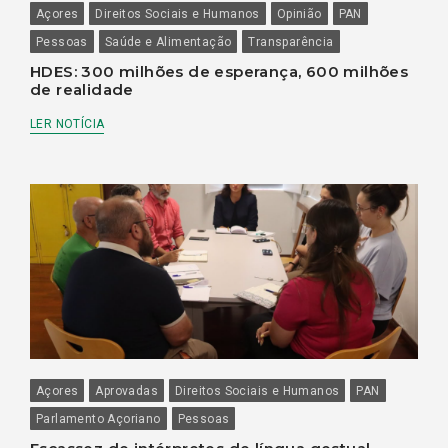
Açores
Direitos Sociais e Humanos
Opinião
PAN
Pessoas
Saúde e Alimentação
Transparência
HDES: 300 milhões de esperança, 600 milhões
de realidade
LER NOTÍCIA
Açores
Aprovadas
Direitos Sociais e Humanos
PAN
Parlamento Açoriano
Pessoas