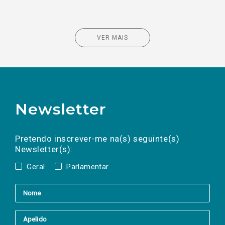
VER MAIS
Newsletter
Preencha os campos abaixo para subscrever
Nome
Apelido
E-
mail
a(s) newsletter(s).
Pretendo inscrever-me na(s) seguinte(s)
Newsletter(s):
Geral
Parlamentar