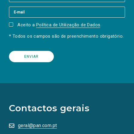
Aceito a
Política de Utilização de Dados
.
* Todos os campos são de preenchimento obrigatório.
(Os
links
para
as
Contactos gerais
redes
sociais
abrem
numa
geral@pan.com.pt
nova