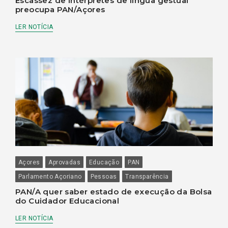
Escassez de intérpretes de língua gestual
preocupa PAN/Açores
LER NOTÍCIA
Açores
Aprovadas
Educação
PAN
Parlamento Açoriano
Pessoas
Transparência
PAN/A quer saber estado de execução da Bolsa
do Cuidador Educacional
LER NOTÍCIA