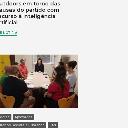
utdoors em torno das
ausas do partido com
ecurso à inteligência
rtificial
R NOTÍCIA
çores
Aprovadas
ireitos Sociais e Humanos
PAN