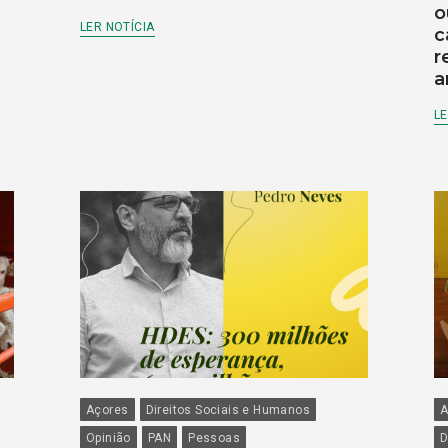
o
LER NOTÍCIA
c
r
a
LE
Açores
Direitos Sociais e Humanos
A
Opinião
PAN
Pessoas
D