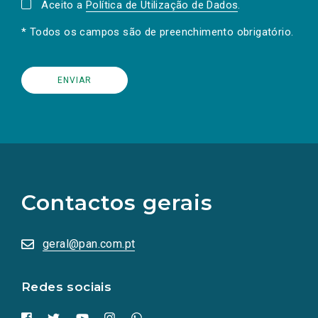
Aceito a
Política de Utilização de Dados
.
* Todos os campos são de preenchimento obrigatório.
(Os
links
para
as
Contactos gerais
redes
sociais
abrem
numa
geral@pan.com.pt
nova
aba.)
Redes sociais