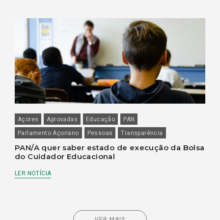
Açores
Aprovadas
Educação
PAN
Parlamento Açoriano
Pessoas
Transparência
PAN/A quer saber estado de execução da Bolsa
do Cuidador Educacional
LER NOTÍCIA
VER MAIS