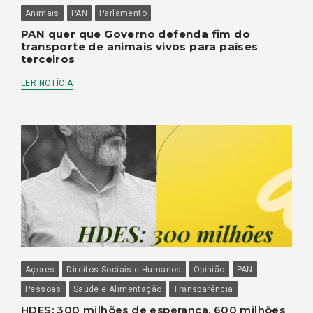
Animais
PAN
Parlamento
PAN quer que Governo defenda fim do
transporte de animais vivos para países
terceiros
LER NOTÍCIA
Açores
Direitos Sociais e Humanos
Opinião
PAN
Pessoas
Saúde e Alimentação
Transparência
HDES: 300 milhões de esperança, 600 milhões