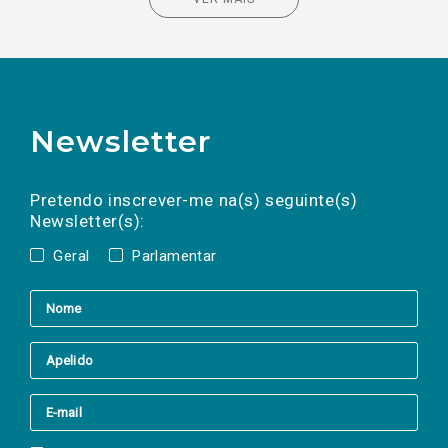
Newsletter
Preencha os campos abaixo para subscrever
Nome
Apelido
E-
mail
a(s) newsletter(s).
Pretendo inscrever-me na(s) seguinte(s)
Newsletter(s):
Geral
Parlamentar