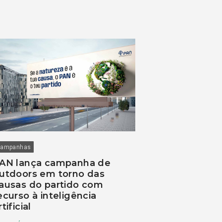
ampanhas
AN lança campanha de
utdoors em torno das
ausas do partido com
ecurso à inteligência
rtificial