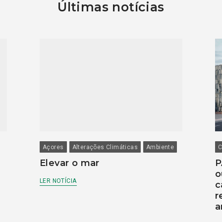
Últimas notícias
Açores
Alterações Climáticas
Ambiente
C
Elevar o mar
P
o
LER NOTÍCIA
c
r
a