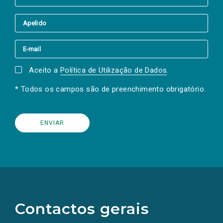
Aceito a
Política de Utilização de Dados
.
* Todos os campos são de preenchimento obrigatório.
(Os
links
para
as
Contactos gerais
redes
sociais