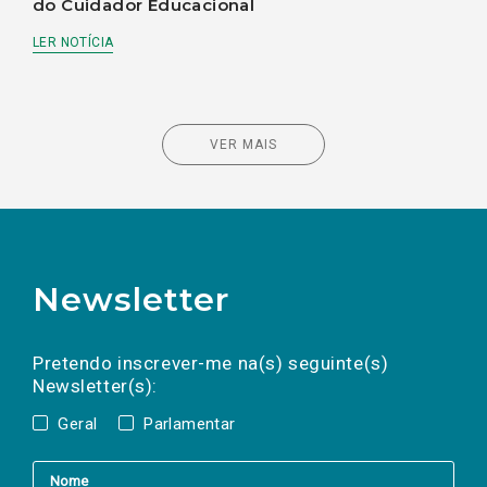
do Cuidador Educacional
LER NOTÍCIA
VER MAIS
Newsletter
Preencha os campos abaixo para subscrever
Nome
Apelido
E-
mail
a(s) newsletter(s).
Pretendo inscrever-me na(s) seguinte(s)
Newsletter(s):
Geral
Parlamentar