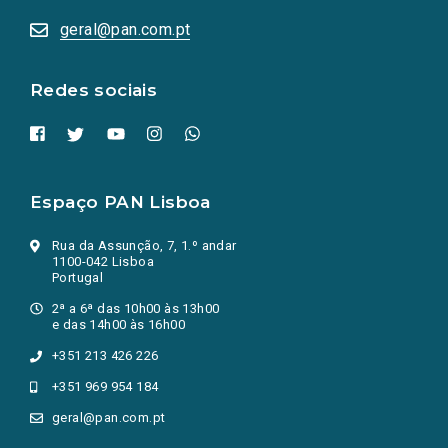
abrem
numa
geral@pan.com.pt
nova
aba.)
Redes sociais
Espaço PAN Lisboa
Rua da Assunção, 7, 1.º andar
1100-042 Lisboa
Portugal
2ª a 6ª das 10h00 às 13h00
e das 14h00 às 16h00
+351 213 426 226
+351 969 954 184
geral@pan.com.pt