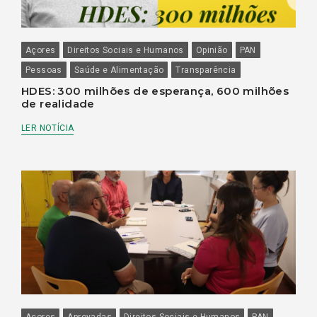
Açores
Direitos Sociais e Humanos
Opinião
PAN
Pessoas
Saúde e Alimentação
Transparência
HDES: 300 milhões de esperança, 600 milhões
de realidade
LER NOTÍCIA
Açores
Aprovadas
Direitos Sociais e Humanos
PAN