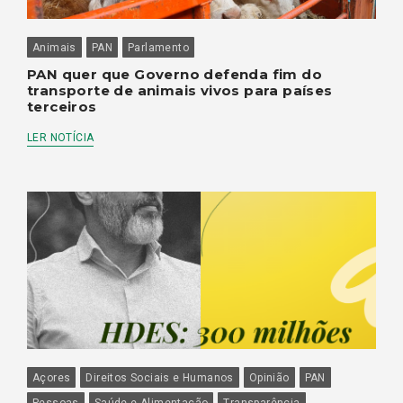
Animais
PAN
Parlamento
PAN quer que Governo defenda fim do
transporte de animais vivos para países
terceiros
LER NOTÍCIA
Açores
Direitos Sociais e Humanos
Opinião
PAN
Pessoas
Saúde e Alimentação
Transparência