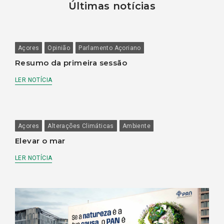
Últimas notícias
Açores
Opinião
Parlamento Açoriano
Resumo da primeira sessão
LER NOTÍCIA
Açores
Alterações Climáticas
Ambiente
Elevar o mar
LER NOTÍCIA