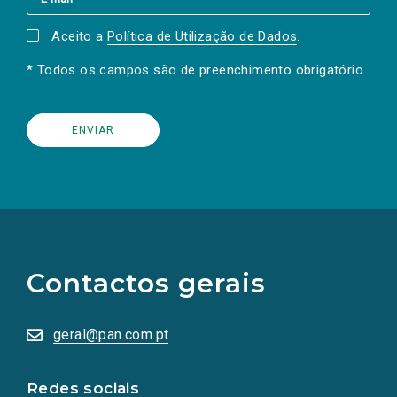
Aceito a
Política de Utilização de Dados
.
* Todos os campos são de preenchimento obrigatório.
(Os
links
para
as
Contactos gerais
redes
sociais
abrem
numa
geral@pan.com.pt
nova
aba.)
Redes sociais