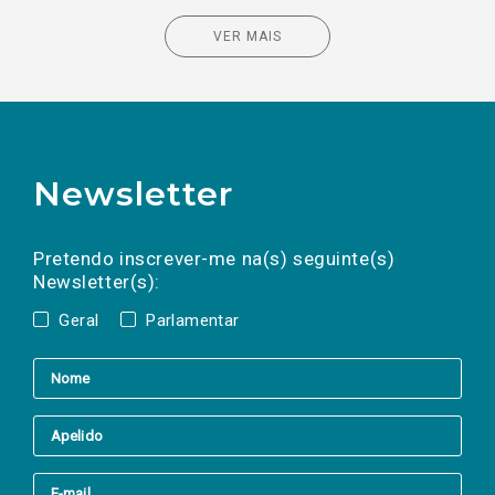
VER MAIS
Newsletter
Preencha os campos abaixo para subscrever
Nome
Apelido
E-
mail
a(s) newsletter(s).
Pretendo inscrever-me na(s) seguinte(s)
Newsletter(s):
Geral
Parlamentar