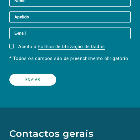
Aceito a
Política de Utilização de Dados
.
* Todos os campos são de preenchimento obrigatório.
(Os
links
para
as
Contactos gerais
redes
sociais