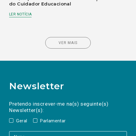
do Cuidador Educacional
LER NOTÍCIA
VER MAIS
Newsletter
Preencha os campos abaixo para subscrever
Nome
Apelido
E-
mail
a(s) newsletter(s).
Pretendo inscrever-me na(s) seguinte(s)
Newsletter(s):
Geral
Parlamentar