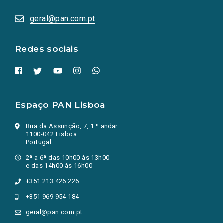
abrem
numa
geral@pan.com.pt
nova
aba.)
Redes sociais
Espaço PAN Lisboa
Rua da Assunção, 7, 1.º andar
1100-042 Lisboa
Portugal
2ª a 6ª das 10h00 às 13h00
e das 14h00 às 16h00
+351 213 426 226
+351 969 954 184
geral@pan.com.pt