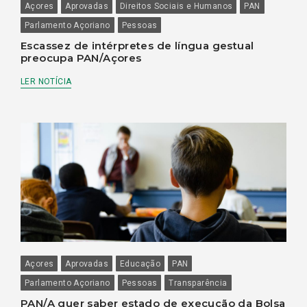
Açores
Aprovadas
Direitos Sociais e Humanos
PAN
Parlamento Açoriano
Pessoas
Escassez de intérpretes de língua gestual
preocupa PAN/Açores
LER NOTÍCIA
Açores
Aprovadas
Educação
PAN
Parlamento Açoriano
Pessoas
Transparência
PAN/A quer saber estado de execução da Bolsa