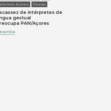
arlamento Açoriano
Pessoas
scassez de intérpretes de
íngua gestual
reocupa PAN/Açores
R NOTÍCIA