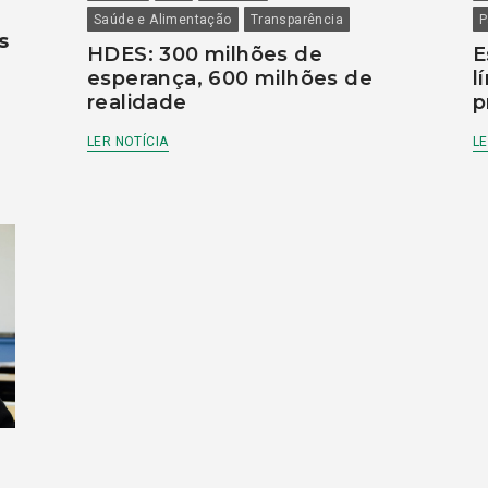
Saúde e Alimentação
Transparência
P
s
HDES: 300 milhões de
E
esperança, 600 milhões de
l
realidade
p
LER NOTÍCIA
LE