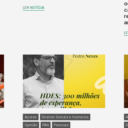
o
LER NOTÍCIA
c
r
a
LE
Açores
Direitos Sociais e Humanos
A
Opinião
PAN
Pessoas
D