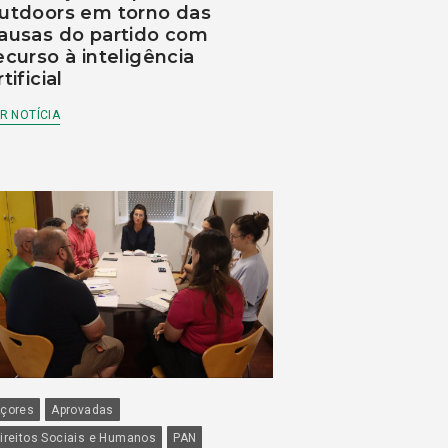
utdoors em torno das
ausas do partido com
ecurso à inteligência
rtificial
R NOTÍCIA
çores
Aprovadas
ireitos Sociais e Humanos
PAN