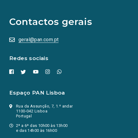
links
para
as
Contactos gerais
redes
sociais
abrem
numa
geral@pan.com.pt
nova
aba.)
Redes sociais
Espaço PAN Lisboa
Rua da Assunção, 7, 1.º andar
1100-042 Lisboa
Portugal
2ª a 6ª das 10h00 às 13h00
e das 14h00 às 16h00