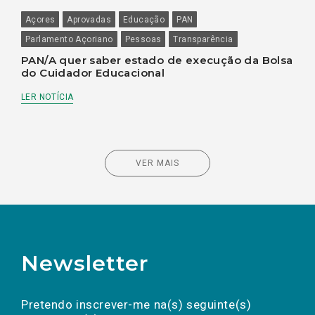
Açores
Aprovadas
Educação
PAN
Parlamento Açoriano
Pessoas
Transparência
PAN/A quer saber estado de execução da Bolsa
do Cuidador Educacional
LER NOTÍCIA
VER MAIS
Newsletter
Preencha os campos abaixo para subscrever
Nome
Apelido
E-
mail
a(s) newsletter(s).
Pretendo inscrever-me na(s) seguinte(s)