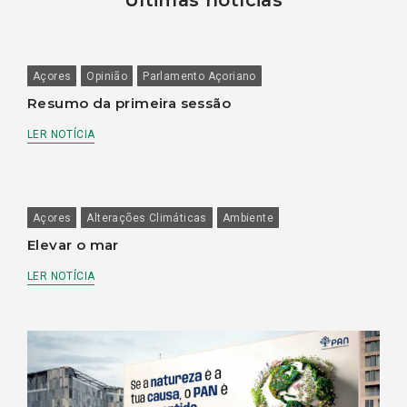
Últimas notícias
Açores
Opinião
Parlamento Açoriano
Resumo da primeira sessão
LER NOTÍCIA
Açores
Alterações Climáticas
Ambiente
Elevar o mar
LER NOTÍCIA