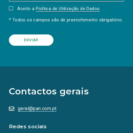
Aceito a
Política de Utilização de Dados
.
* Todos os campos são de preenchimento obrigatório.
(Os
links
para
as
Contactos gerais
redes
sociais
abrem
numa
geral@pan.com.pt
nova
aba.)
Redes sociais