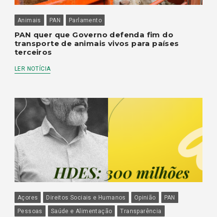
Animais
PAN
Parlamento
PAN quer que Governo defenda fim do
transporte de animais vivos para países
terceiros
LER NOTÍCIA
Açores
Direitos Sociais e Humanos
Opinião
PAN
Pessoas
Saúde e Alimentação
Transparência