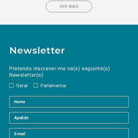
VER MAIS
Newsletter
Preencha os campos abaixo para subscrever
Nome
Apelido
E-
mail
a(s) newsletter(s).
Pretendo inscrever-me na(s) seguinte(s)
Newsletter(s):
Geral
Parlamentar