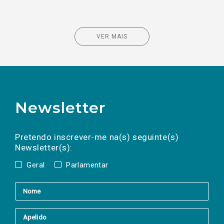
VER MAIS
Newsletter
Preencha os campos abaixo para subscrever
Nome
Apelido
E-
mail
a(s) newsletter(s).
Pretendo inscrever-me na(s) seguinte(s)
Newsletter(s):
Geral
Parlamentar