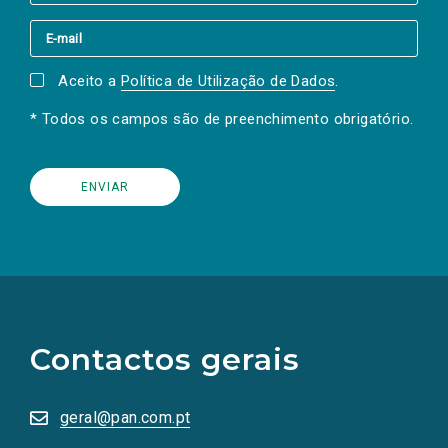
Aceito a
Política de Utilização de Dados
.
* Todos os campos são de preenchimento obrigatório.
(Os
links
para
as
Contactos gerais
redes
sociais
abrem
numa
geral@pan.com.pt
nova
aba.)