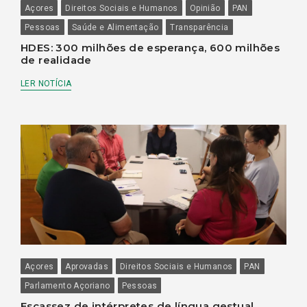
Açores
Direitos Sociais e Humanos
Opinião
PAN
Pessoas
Saúde e Alimentação
Transparência
HDES: 300 milhões de esperança, 600 milhões
de realidade
LER NOTÍCIA
Açores
Aprovadas
Direitos Sociais e Humanos
PAN
Parlamento Açoriano
Pessoas
Escassez de intérpretes de língua gestual