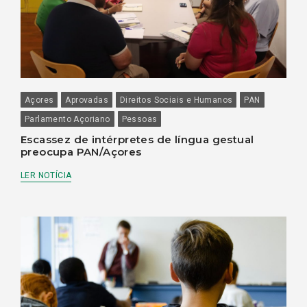
Açores
Aprovadas
Direitos Sociais e Humanos
PAN
Parlamento Açoriano
Pessoas
Escassez de intérpretes de língua gestual
preocupa PAN/Açores
LER NOTÍCIA