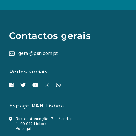
(Os
links
para
as
Contactos gerais
redes
sociais
abrem
numa
geral@pan.com.pt
nova
aba.)
Redes sociais
Espaço PAN Lisboa
Rua da Assunção, 7, 1.º andar
1100-042 Lisboa
Portugal