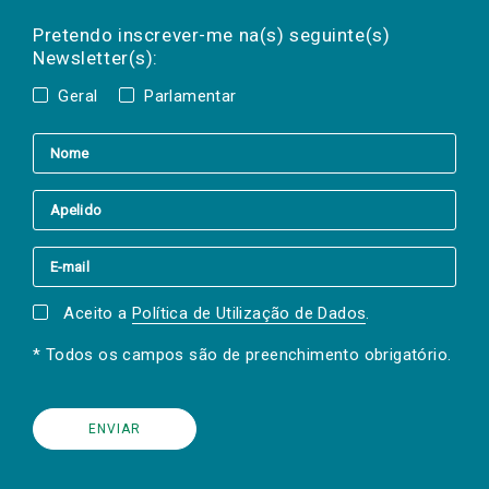
Preencha os campos abaixo para subscrever
Nome
Apelido
E-
mail
a(s) newsletter(s).
Pretendo inscrever-me na(s) seguinte(s)
Newsletter(s):
Geral
Parlamentar
Aceito a
Política de Utilização de Dados
.
* Todos os campos são de preenchimento obrigatório.