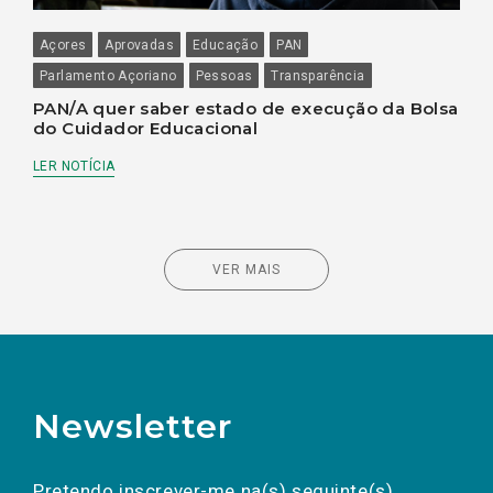
Açores
Aprovadas
Educação
PAN
Parlamento Açoriano
Pessoas
Transparência
PAN/A quer saber estado de execução da Bolsa
do Cuidador Educacional
LER NOTÍCIA
VER MAIS
Newsletter
Preencha os campos abaixo para subscrever
Nome
Apelido
E-
mail
a(s) newsletter(s).
Pretendo inscrever-me na(s) seguinte(s)