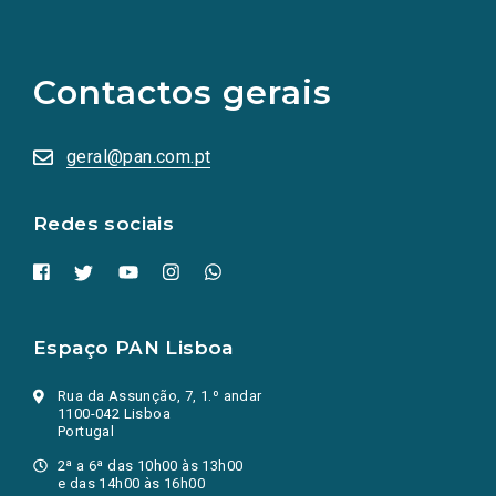
(Os
links
para
as
Contactos gerais
redes
sociais
abrem
numa
geral@pan.com.pt
nova
aba.)
Redes sociais
Espaço PAN Lisboa
Rua da Assunção, 7, 1.º andar
1100-042 Lisboa
Portugal
2ª a 6ª das 10h00 às 13h00
e das 14h00 às 16h00