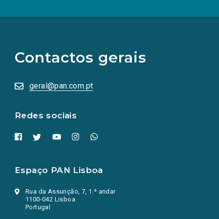
(Os
links
para
as
Contactos gerais
redes
sociais
abrem
numa
geral@pan.com.pt
nova
aba.)
Redes sociais
Espaço PAN Lisboa
Rua da Assunção, 7, 1.º andar
1100-042 Lisboa
Portugal