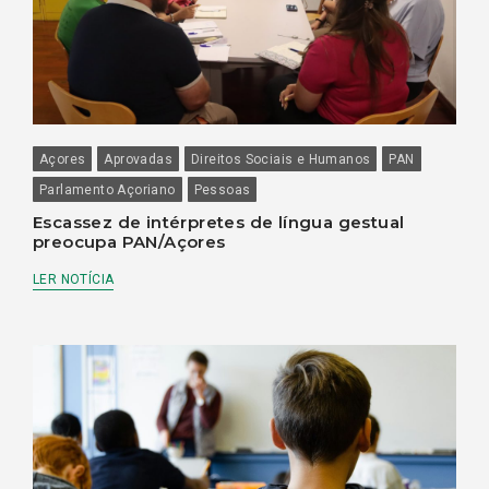
Açores
Aprovadas
Direitos Sociais e Humanos
PAN
Parlamento Açoriano
Pessoas
Escassez de intérpretes de língua gestual
preocupa PAN/Açores
LER NOTÍCIA