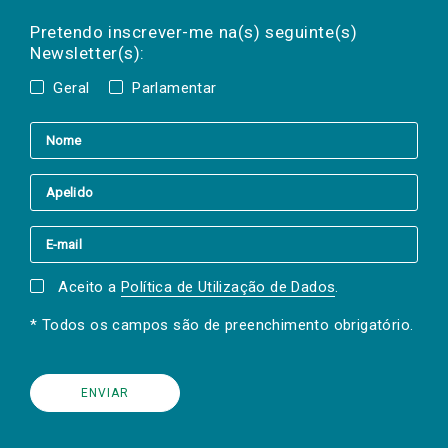
Preencha os campos abaixo para subscrever
Nome
Apelido
E-
mail
a(s) newsletter(s).
Pretendo inscrever-me na(s) seguinte(s)
Newsletter(s):
Geral
Parlamentar
Aceito a
Política de Utilização de Dados
.
* Todos os campos são de preenchimento obrigatório.