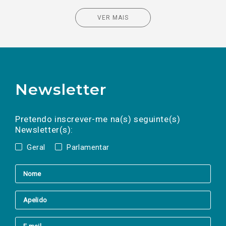
VER MAIS
Newsletter
Preencha os campos abaixo para subscrever
Nome
Apelido
E-
mail
a(s) newsletter(s).
Pretendo inscrever-me na(s) seguinte(s)
Newsletter(s):
Geral
Parlamentar