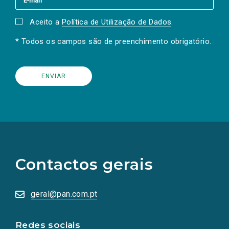
Aceito a
Política de Utilização de Dados
.
* Todos os campos são de preenchimento obrigatório.
(Os
links
para
as
Contactos gerais
redes
sociais
abrem
numa
geral@pan.com.pt
nova
aba.)
Redes sociais