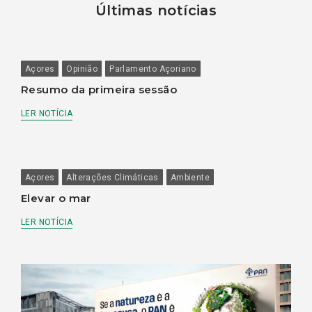
Últimas notícias
Açores
Opinião
Parlamento Açoriano
Resumo da primeira sessão
LER NOTÍCIA
Açores
Alterações Climáticas
Ambiente
Elevar o mar
LER NOTÍCIA