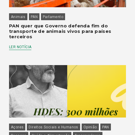
Animais
PAN
Parlamento
PAN quer que Governo defenda fim do
transporte de animais vivos para países
terceiros
LER NOTÍCIA
Açores
Direitos Sociais e Humanos
Opinião
PAN