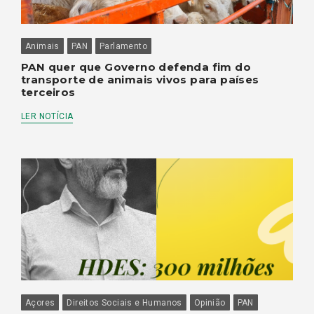
Animais
PAN
Parlamento
PAN quer que Governo defenda fim do
transporte de animais vivos para países
terceiros
LER NOTÍCIA
Açores
Direitos Sociais e Humanos
Opinião
PAN