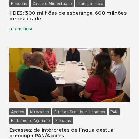
Pessoas
Saúde e Alimentação
Transparência
HDES: 300 milhões de esperança, 600 milhões
de realidade
LER NOTÍCIA
Açores
Aprovadas
Direitos Sociais e Humanos
PAN
Parlamento Açoriano
Pessoas
Escassez de intérpretes de língua gestual
preocupa PAN/Açores