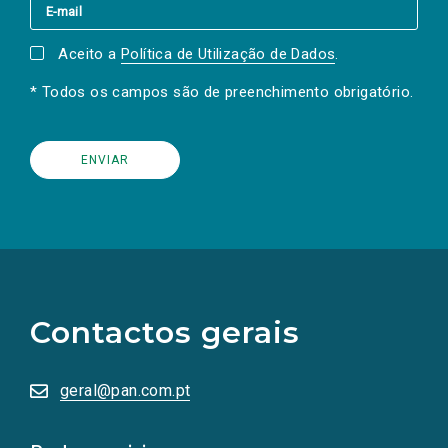
Aceito a
Política de Utilização de Dados
.
* Todos os campos são de preenchimento obrigatório.
(Os
links
para
as
Contactos gerais
redes
sociais
abrem
numa
geral@pan.com.pt
nova
aba.)