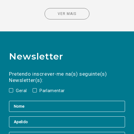
VER MAIS
Newsletter
Preencha os campos abaixo para subscrever
Nome
Apelido
E-
mail
a(s) newsletter(s).
Pretendo inscrever-me na(s) seguinte(s)
Newsletter(s):
Geral
Parlamentar