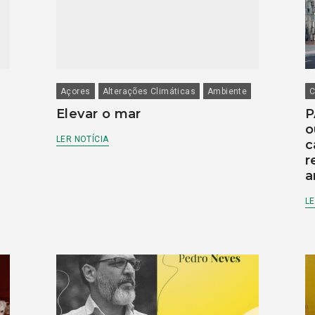
Açores
Alterações Climáticas
Ambiente
C
Elevar o mar
P
o
LER NOTÍCIA
c
r
a
LE