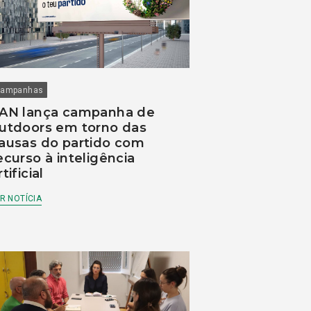
ampanhas
AN lança campanha de
utdoors em torno das
ausas do partido com
ecurso à inteligência
rtificial
R NOTÍCIA