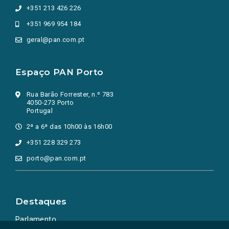
+351 213 426 226
+351 969 954 184
geral@pan.com.pt
Espaço PAN Porto
Rua Barão Forrester, n.º 783
4050-273 Porto
Portugal
2ª a 6ª das 10h00 às 16h00
+351 228 329 273
porto@pan.com.pt
Destaques
Parlamento