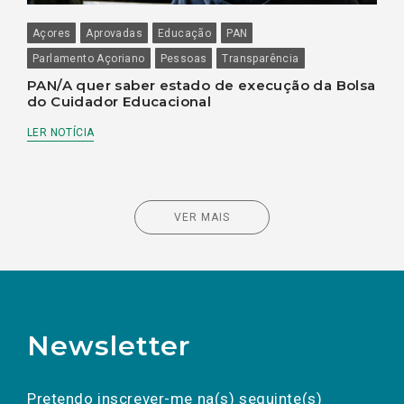
Açores
Aprovadas
Educação
PAN
Parlamento Açoriano
Pessoas
Transparência
PAN/A quer saber estado de execução da Bolsa
do Cuidador Educacional
LER NOTÍCIA
VER MAIS
Newsletter
Preencha os campos abaixo para subscrever
Nome
Apelido
E-
mail
a(s) newsletter(s).
Pretendo inscrever-me na(s) seguinte(s)