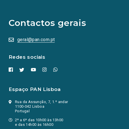
(Os
links
para
as
Contactos gerais
redes
sociais
abrem
numa
geral@pan.com.pt
nova
aba.)
Redes sociais
Espaço PAN Lisboa
Rua da Assunção, 7, 1.º andar
1100-042 Lisboa
Portugal
2ª a 6ª das 10h00 às 13h00
e das 14h00 às 16h00