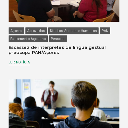
Açores
Aprovadas
Direitos Sociais e Humanos
PAN
Parlamento Açoriano
Pessoas
Escassez de intérpretes de língua gestual
preocupa PAN/Açores
LER NOTÍCIA