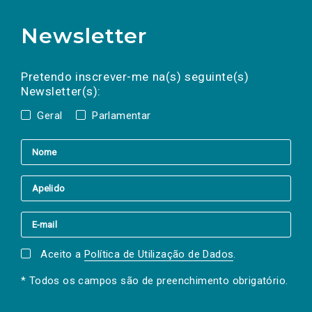
Newsletter
Preencha os campos abaixo para subscrever
Nome
Apelido
E-
mail
a(s) newsletter(s).
Pretendo inscrever-me na(s) seguinte(s)
Newsletter(s):
Geral
Parlamentar
Aceito a
Política de Utilização de Dados
.
* Todos os campos são de preenchimento obrigatório.