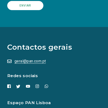
(Os
links
para
as
Contactos gerais
redes
sociais
abrem
numa
geral@pan.com.pt
nova
aba.)
Redes sociais
Espaço PAN Lisboa