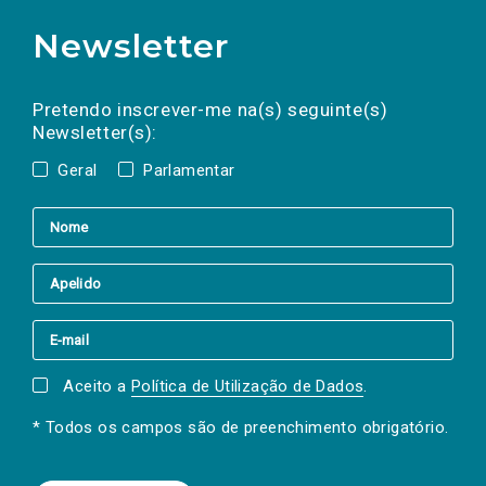
Newsletter
Preencha os campos abaixo para subscrever
Nome
Apelido
E-
mail
a(s) newsletter(s).
Pretendo inscrever-me na(s) seguinte(s)
Newsletter(s):
Geral
Parlamentar
Aceito a
Política de Utilização de Dados
.
* Todos os campos são de preenchimento obrigatório.