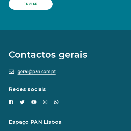
(Os
links
para
as
Contactos gerais
redes
sociais
abrem
numa
geral@pan.com.pt
nova
aba.)
Redes sociais
Espaço PAN Lisboa