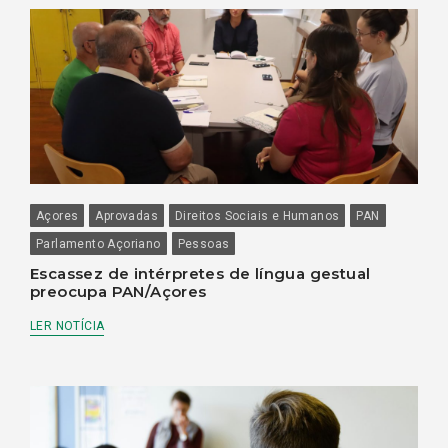
Açores
Aprovadas
Direitos Sociais e Humanos
PAN
Parlamento Açoriano
Pessoas
Escassez de intérpretes de língua gestual
preocupa PAN/Açores
LER NOTÍCIA