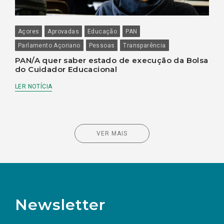
Açores
Aprovadas
Educação
PAN
Parlamento Açoriano
Pessoas
Transparência
PAN/A quer saber estado de execução da Bolsa
do Cuidador Educacional
LER NOTÍCIA
VER MAIS
Newsletter
Preencha os campos abaixo para subscrever
Nome
Apelido
E-