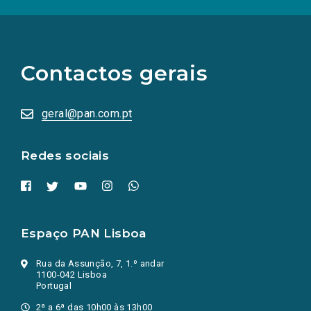
(Os
links
para
as
Contactos gerais
redes
sociais
abrem
numa
geral@pan.com.pt
nova
aba.)
Redes sociais
Espaço PAN Lisboa
Rua da Assunção, 7, 1.º andar
1100-042 Lisboa
Portugal
2ª a 6ª das 10h00 às 13h00