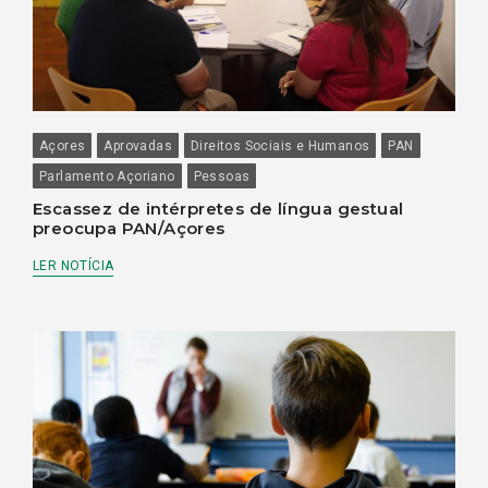
Açores
Aprovadas
Direitos Sociais e Humanos
PAN
Parlamento Açoriano
Pessoas
Escassez de intérpretes de língua gestual
preocupa PAN/Açores
LER NOTÍCIA