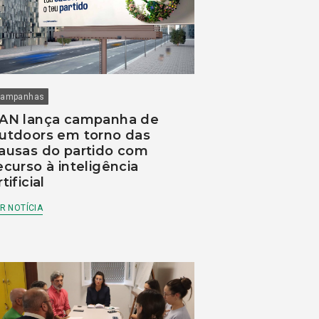
ampanhas
AN lança campanha de
utdoors em torno das
ausas do partido com
ecurso à inteligência
rtificial
R NOTÍCIA