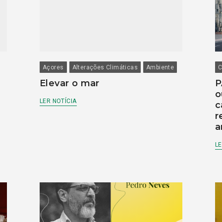
Açores
Alterações Climáticas
Ambiente
C
Elevar o mar
P
o
LER NOTÍCIA
c
r
a
LE