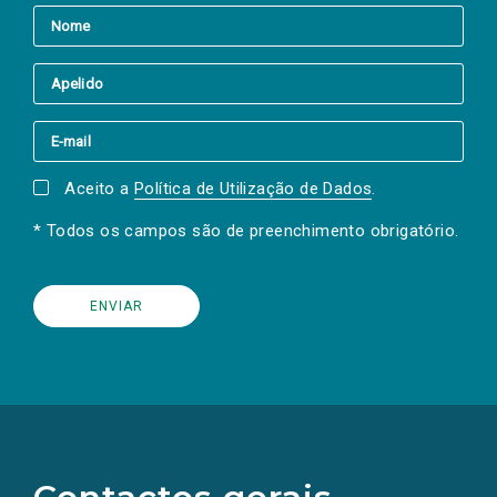
Aceito a
Política de Utilização de Dados
.
* Todos os campos são de preenchimento obrigatório.
(Os
links
para
as
redes