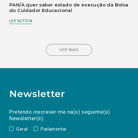
PAN/A quer saber estado de execução da Bolsa
do Cuidador Educacional
LER NOTÍCIA
VER MAIS
Newsletter
Preencha os campos abaixo para subscrever
Nome
Apelido
E-
mail
a(s) newsletter(s).
Pretendo inscrever-me na(s) seguinte(s)
Newsletter(s):
Geral
Parlamentar