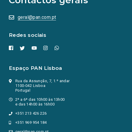
Contactos gerais
sociais
abrem
numa
geral@pan.com.pt
nova
aba.)
Redes sociais
Espaço PAN Lisboa
Rua da Assunção, 7, 1.º andar
1100-042 Lisboa
Portugal
2ª a 6ª das 10h00 às 13h00
e das 14h00 às 16h00
+351 213 426 226
+351 969 954 184
geral@pan.com.pt