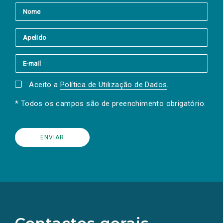
Aceito a
Política de Utilização de Dados
.
* Todos os campos são de preenchimento obrigatório.
(Os
links
para
as
redes