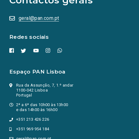
Contactos gerais
sociais
abrem
numa
geral@pan.com.pt
nova
aba.)
Redes sociais
Espaço PAN Lisboa
Rua da Assunção, 7, 1.º andar
1100-042 Lisboa
Portugal
2ª a 6ª das 10h00 às 13h00
e das 14h00 às 16h00
+351 213 426 226
+351 969 954 184
geral@pan.com.pt