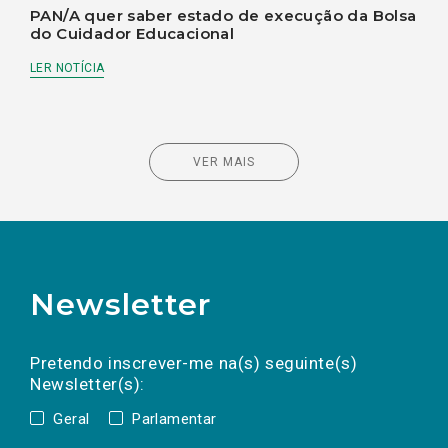
PAN/A quer saber estado de execução da Bolsa
do Cuidador Educacional
LER NOTÍCIA
VER MAIS
Newsletter
Preencha os campos abaixo para subscrever
Nome
Apelido
E-
mail
a(s) newsletter(s).
Pretendo inscrever-me na(s) seguinte(s)
Newsletter(s):
Geral
Parlamentar