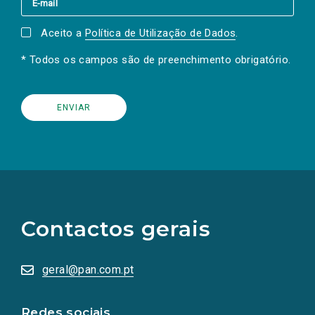
Aceito a
Política de Utilização de Dados
.
* Todos os campos são de preenchimento obrigatório.
(Os
links
para
as
Contactos gerais
redes
sociais
abrem
numa
geral@pan.com.pt
nova
aba.)
Redes sociais