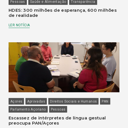
Pessoas
Saúde e Alimentação
Transparência
HDES: 300 milhões de esperança, 600 milhões
de realidade
LER NOTÍCIA
Açores
Aprovadas
Direitos Sociais e Humanos
PAN
Parlamento Açoriano
Pessoas
Escassez de intérpretes de língua gestual
preocupa PAN/Açores