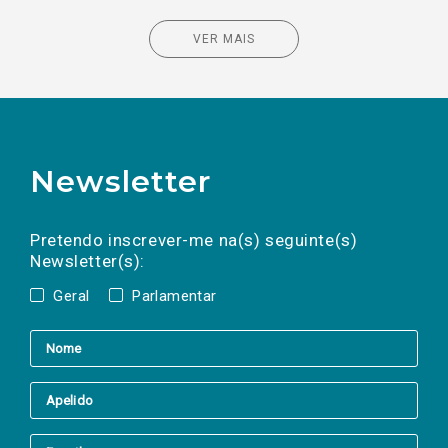
VER MAIS
Newsletter
Preencha os campos abaixo para subscrever
Nome
Apelido
E-
mail
a(s) newsletter(s).
Pretendo inscrever-me na(s) seguinte(s)
Newsletter(s):
Geral
Parlamentar