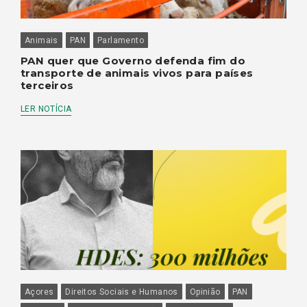
Animais
PAN
Parlamento
PAN quer que Governo defenda fim do
transporte de animais vivos para países
terceiros
LER NOTÍCIA
Açores
Direitos Sociais e Humanos
Opinião
PAN