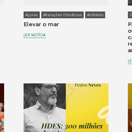
Açores
Alterações Climáticas
Ambiente
C
Elevar o mar
P
o
LER NOTÍCIA
c
r
a
LE