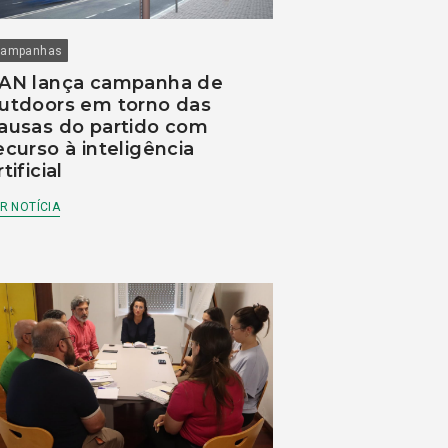
ampanhas
AN lança campanha de
utdoors em torno das
ausas do partido com
ecurso à inteligência
rtificial
R NOTÍCIA