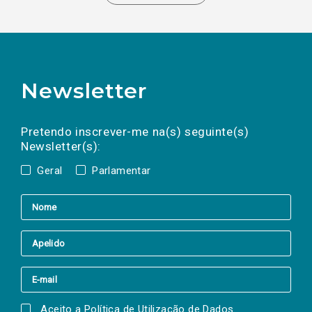
Newsletter
Preencha os campos abaixo para subscrever
Nome
Apelido
E-
mail
a(s) newsletter(s).
Pretendo inscrever-me na(s) seguinte(s)
Newsletter(s):
Geral
Parlamentar
Aceito a
Política de Utilização de Dados
.