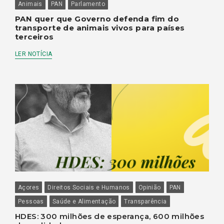
Animais
PAN
Parlamento
PAN quer que Governo defenda fim do
transporte de animais vivos para países
terceiros
LER NOTÍCIA
Açores
Direitos Sociais e Humanos
Opinião
PAN
Pessoas
Saúde e Alimentação
Transparência
HDES: 300 milhões de esperança, 600 milhões