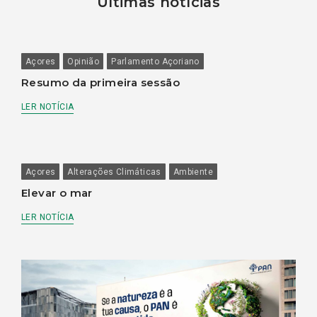
Últimas notícias
Açores
Opinião
Parlamento Açoriano
Resumo da primeira sessão
LER NOTÍCIA
Açores
Alterações Climáticas
Ambiente
Elevar o mar
LER NOTÍCIA