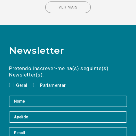
VER MAIS
Newsletter
Preencha os campos abaixo para subscrever
Nome
Apelido
E-
mail
a(s) newsletter(s).
Pretendo inscrever-me na(s) seguinte(s)
Newsletter(s):
Geral
Parlamentar