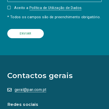
Aceito a
Política de Utilização de Dados
.
* Todos os campos são de preenchimento obrigatório.
(Os
links
para
as
Contactos gerais
redes
sociais
abrem
numa
geral@pan.com.pt
nova
aba.)
Redes sociais