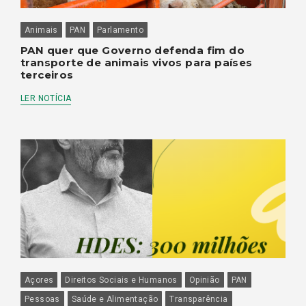
Animais
PAN
Parlamento
PAN quer que Governo defenda fim do
transporte de animais vivos para países
terceiros
LER NOTÍCIA
Açores
Direitos Sociais e Humanos
Opinião
PAN
Pessoas
Saúde e Alimentação
Transparência