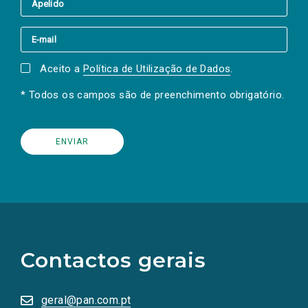
Aceito a
Política de Utilização de Dados
.
* Todos os campos são de preenchimento obrigatório.
(Os
links
para
as
Contactos gerais
redes
sociais
abrem
numa
geral@pan.com.pt
nova