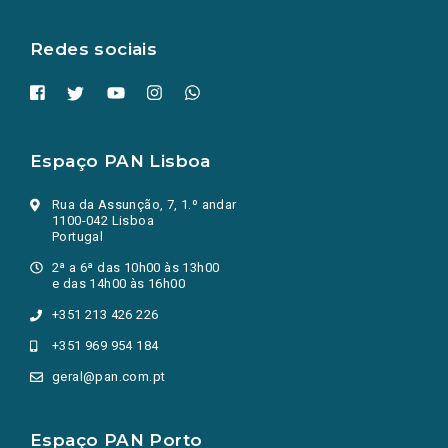
aba.)
Redes sociais
Espaço PAN Lisboa
Rua da Assunção, 7, 1.º andar
1100-042 Lisboa
Portugal
2ª a 6ª das 10h00 às 13h00
e das 14h00 às 16h00
+351 213 426 226
+351 969 954 184
geral@pan.com.pt
Espaço PAN Porto