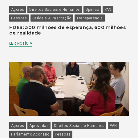
Açores
Direitos Sociais e Humanos
Opinião
PAN
Pessoas
Saúde e Alimentação
Transparência
HDES: 300 milhões de esperança, 600 milhões
de realidade
LER NOTÍCIA
Açores
Aprovadas
Direitos Sociais e Humanos
PAN
Parlamento Açoriano
Pessoas