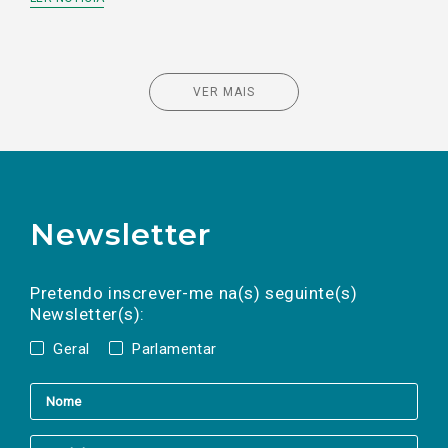
VER MAIS
Newsletter
Preencha os campos abaixo para subscrever
Nome
Apelido
E-
mail
a(s) newsletter(s).
Pretendo inscrever-me na(s) seguinte(s)
Newsletter(s):
Geral
Parlamentar