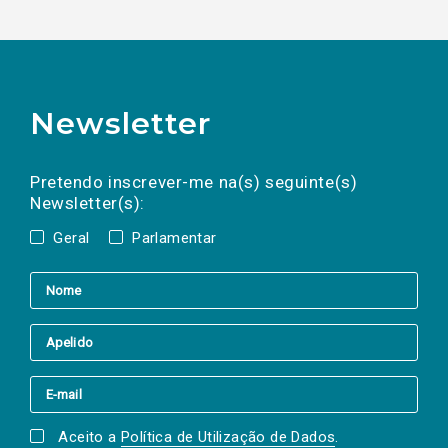
Newsletter
Preencha os campos abaixo para subscrever
Nome
Apelido
E-
mail
a(s) newsletter(s).
Pretendo inscrever-me na(s) seguinte(s)
Newsletter(s):
Geral
Parlamentar
Aceito a
Política de Utilização de Dados
.