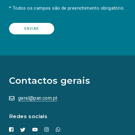
* Todos os campos são de preenchimento obrigatório.
(Os
links
para
as
Contactos gerais
redes
sociais
abrem
numa
geral@pan.com.pt
nova
aba.)
Redes sociais