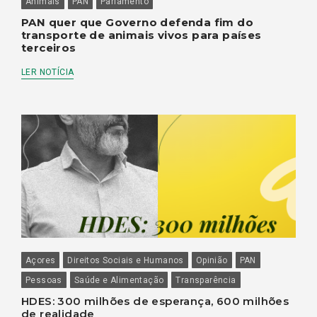
Animais
PAN
Parlamento
PAN quer que Governo defenda fim do
transporte de animais vivos para países
terceiros
LER NOTÍCIA
Açores
Direitos Sociais e Humanos
Opinião
PAN
Pessoas
Saúde e Alimentação
Transparência
HDES: 300 milhões de esperança, 600 milhões
de realidade