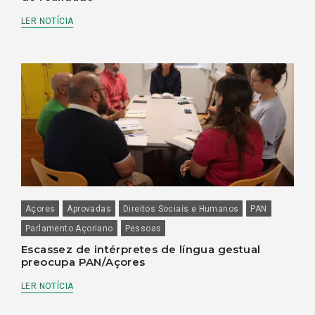
LER NOTÍCIA
Açores
Aprovadas
Direitos Sociais e Humanos
PAN
Parlamento Açoriano
Pessoas
Escassez de intérpretes de língua gestual
preocupa PAN/Açores
LER NOTÍCIA